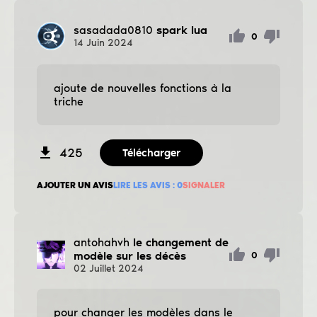
sasadada0810
spark lua
0
14
Juin
2024
ajoute de nouvelles fonctions à la
triche
425
Télécharger
AJOUTER UN AVIS
LIRE LES AVIS :
0
SIGNALER
antohahvh
le changement de
modèle sur les décès
0
02
Juillet
2024
pour changer les modèles dans le