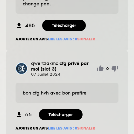
change pad.
485
Télécharger
AJOUTER UN AVIS
LIRE LES AVIS :
0
SIGNALER
qwertzakmc
cfg privé par
moi (slot 3)
0
07
Juillet
2024
bon cfg hvh avec bon prefire
66
Télécharger
AJOUTER UN AVIS
LIRE LES AVIS :
0
SIGNALER