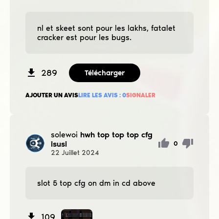
nl et skeet sont pour les lakhs, fatalet
cracker est pour les bugs.
289
Télécharger
AJOUTER UN AVIS
LIRE LES AVIS :
0
SIGNALER
solewoi
hwh top top top cfg
isusi
0
22
Juillet
2024
slot 5 top cfg on dm in cd above
109