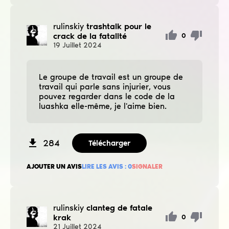
rulinskiy
trashtalk pour le
crack de la fatalité
0
19
Juillet
2024
Le groupe de travail est un groupe de
travail qui parle sans injurier, vous
pouvez regarder dans le code de la
luashka elle-même, je l'aime bien.
284
Télécharger
AJOUTER UN AVIS
LIRE LES AVIS :
0
SIGNALER
rulinskiy
clanteg de fatale
krak
0
21
Juillet
2024