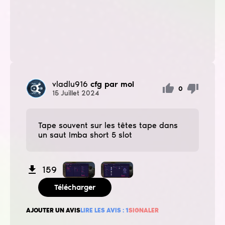
vladlu916
cfg par moi
0
15
Juillet
2024
Tape souvent sur les têtes tape dans
un saut Imba short 5 slot
159
Télécharger
AJOUTER UN AVIS
LIRE LES AVIS :
1
SIGNALER