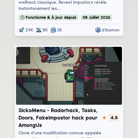
wallhack classique. Reveal Impostors révèle
instantanément les…
🕒
Fonctionne & À jour
depuis
08
Juillet
2026
29K
8K
35
d1kamon
SickoMenu
SickoMenu - Radarhack, Tasks,
Doors, FakeImpostor hack pour
4.5
AmongUs
Clone d'une modification connue appelée