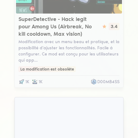
SuperDetective
SuperDetective - Hack legit
pour Among Us (Airbreak, No
3.4
kill cooldown, Max vision)
Modification avec un menu beau et pratique, et la
possibilité d'ajuster les fonctionnalités. Facile à
configurer. Ce mod est conçu pour les utilisateurs
qui app…
La modification est obsolète
1K
1K
D00MB4SS