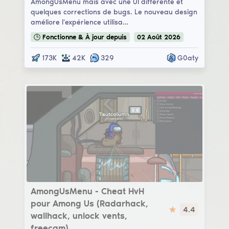
AmongUsMenu mais avec une UI différente et
quelques corrections de bugs. Le nouveau design
améliore l'expérience utilisa…
🕒
Fonctionne & À jour
depuis
02
Août
2026
173K
42K
329
G0aty
AmongUsMenu
AmongUsMenu - Cheat HvH
pour Among Us (Radarhack,
4.4
wallhack, unlock vents,
freecam)