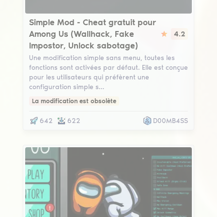
Simple Mod
Simple Mod - Cheat gratuit pour
Among Us (Wallhack, Fake
4.2
Impostor, Unlock sabotage)
Une modification simple sans menu, toutes les
fonctions sont activées par défaut. Elle est conçue
pour les utilisateurs qui préfèrent une
configuration simple s…
La modification est obsolète
642
622
D00MB4SS