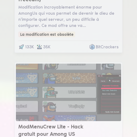
Modification incroyablement énorme pour
AmongUs qui vous permet de devenir le dieu de
n'importe quel serveur, un peu difficile à
configurer. Ce mod offre une va…
La modification est obsolète
133K
35K
BitCrackers
ModMenuCrew Lite
ModMenuCrew Lite - Hack
gratuit pour Among US