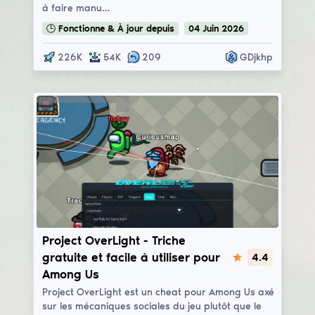
à faire manu…
🕒
Fonctionne & À jour
depuis
04
Juin
2026
226K
54K
209
GDjkhp
ProjectOverLight
Project OverLight - Triche
gratuite et facile à utiliser pour
4.4
Among Us
Project OverLight est un cheat pour Among Us axé
sur les mécaniques sociales du jeu plutôt que le