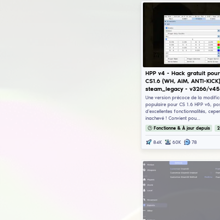
Ai
Vis
st
Mod
CS:
à l'
dés
🕒