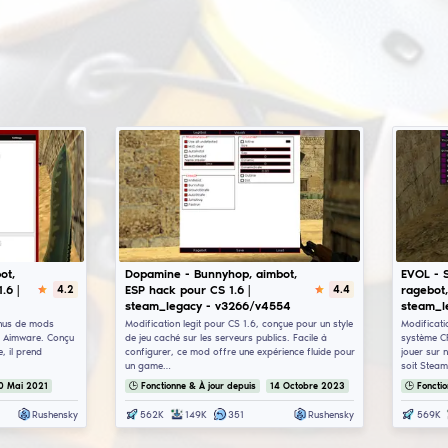
ciblage, le bhop pour le bunny hopping automatique ave
ExLoader (également connu sous le nom de cs 1.6 cheat 
bien que les cheats externes fonctionnent différemment d
appelé cs 1.6 spinbot) fonctionne beaucoup mieux dan
ne peuvent tout simplement pas rivaliser avec les vrais
OGC cheat pour cs 1.6, les builds privés et autres logici
sûr à utiliser !