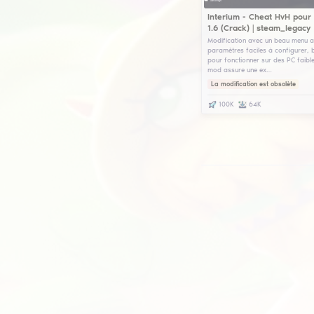
HP
CS1
st
Une
pop
d'e
ina
🕒