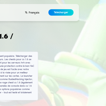
Développeurs
Contacts
Accord
 gratuits pour CS 1.6 
ore même après toutes ces années car le jeu reste incroyablement popul
ur la plupart des serveurs sans eux semble inutile de nos jours. Les c
our un gameplay subtil et des rage cheats conçus spécifiquement pour le
lleurs cheats gratuits cs 1.6 sans virus et beaucoup incluent une prote
Trouver le bon cheat pour cs 1.6 qui correspond à votre style de jeu est
nt le WH pour voir les ennemis à travers les murs, l'assistance à la visée