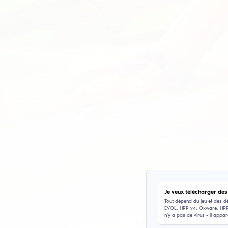
In
1.6
Mod
par
pou
mod
La 