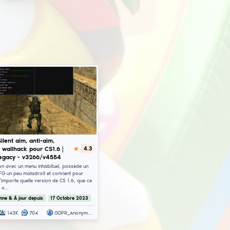
c des strafes et le speedhack pour se déplacer plus rapidement sur le
loader) exécute tout sans avoir besoin d'injecteurs externes comme Gu
es cheats internes et ne nécessitent pas du tout d'injection. Le rage c
s les matchs hvh par rapport aux paramètres legit. Les commandes de
 cheats cs 1.6 lors de parties sur des serveurs compétitifs. Les optio
els sont disponibles en téléchargement sur notre site ExLoader - tout es