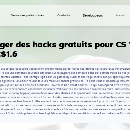
Demandes publicitaires
Télécharger des hacks
Cheats CS1.6
Le cheat CS 1.6 est ce que les joueurs recherchent enc
cheats pour cs 1.6 est une demande courante car jouer s
déclinent en différentes variétés - des configs legit p
des paramètres agressifs. ExLoader fournit tous les mei
qui est cruciale pour jouer sur des serveurs sécurisés. 
énorme sélection. Les fonctionnalités essentielles inclue