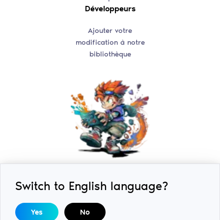
Développeurs
Ajouter votre
modification à notre
bibliothèque
Switch to English language?
2018-2026 © ExLoader. Tous droits réservés. Conçu et
développé par
SwiftSoft LLC.
DMCA / Demandes relatives
Yes
No
aux droits d'auteur:
help@swiftsoft.llc