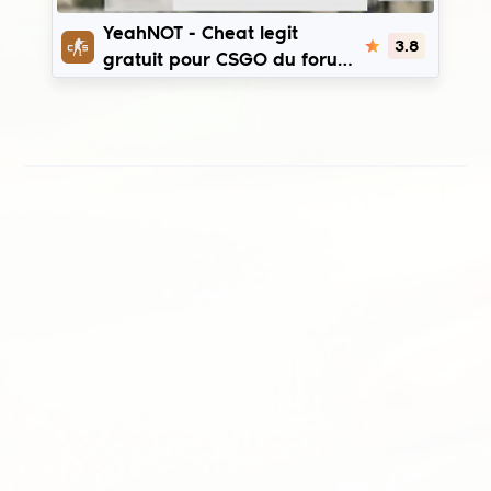
YeahNOT
YeahNOT - Cheat legit
3.8
gratuit pour CSGO du forum
LolzTeam