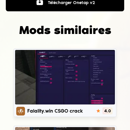
Télécharger
Onetap v2
Mods similaires
Fatality.win
Falality.win CSGO crack
4.0